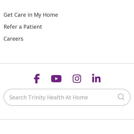
Get Care in My Home
Refer a Patient
Careers
Follow us on Faceboo
Follow us on You
Follow us on
Follow us
Search Trinity Health At Home
Cli