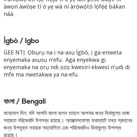
àwọn àwòṣe tí ó yẹ wà ní àrọ́wọ́tó lọ́fẹ̀ẹ́ bákan
náà.
Ìgbò / Igbo
GEE NTỊ: Ọbụrụ na ị na-asụ Ìgbò, ị ga-enweta
enyemaka asụsụ n'efu. Aga enyekwa gị
enyemaka na ọrụ ndị ọzọ kwesiri ekwesi n'ụdị dị
mfe ma nwetakwa ya na-efu.
বাংলা / Bengali
মনোযোগ দিন: যদি আপনি বাংলা বলেন তাহলে আপনার জন্য বিনামূল্যে ভাষা
সহায়তা পরিষেবাদি উপলব্ধ রয়েছে। অ্যাক্সেসযোগ্য ফরম্যাটে তথ্য প্রদানের
জন্য উপযুক্ত সহায়ক সহযোগিতা এবং পরিষেবাদিও বিনামূল্যে উপলব্ধ
রয়েছে।