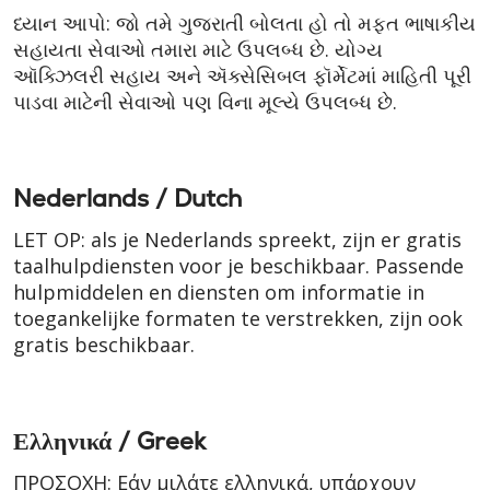
ધ્યાન આપો: જો તમે ગુજરાતી બોલતા હો તો મફત ભાષાકીય
સહાયતા સેવાઓ તમારા માટે ઉપલબ્ધ છે. યોગ્ય
ઑક્ઝિલરી સહાય અને ઍક્સેસિબલ ફૉર્મેટમાં માહિતી પૂરી
પાડવા માટેની સેવાઓ પણ વિના મૂલ્યે ઉપલબ્ધ છે.
Nederlands / Dutch
LET OP: als je Nederlands spreekt, zijn er gratis
taalhulpdiensten voor je beschikbaar. Passende
hulpmiddelen en diensten om informatie in
toegankelijke formaten te verstrekken, zijn ook
gratis beschikbaar.
Ελληνικά / Greek
ΠΡΟΣΟΧΗ: Εάν μιλάτε ελληνικά, υπάρχουν