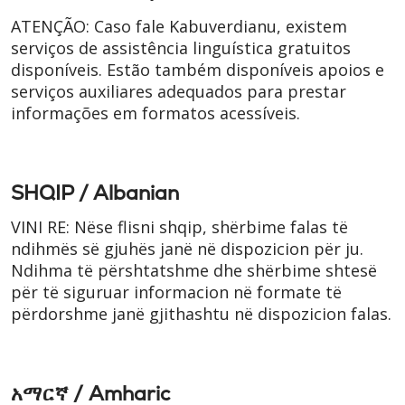
ATENÇÃO: Caso fale Kabuverdianu, existem
serviços de assistência linguística gratuitos
disponíveis. Estão também disponíveis apoios e
serviços auxiliares adequados para prestar
informações em formatos acessíveis.
SHQIP / Albanian
VINI RE: Nëse flisni shqip, shërbime falas të
ndihmës së gjuhës janë në dispozicion për ju.
Ndihma të përshtatshme dhe shërbime shtesë
për të siguruar informacion në formate të
përdorshme janë gjithashtu në dispozicion falas.
አማርኛ / Amharic