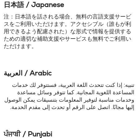
日本語 / Japanese
注：日本語を話される場合、無料の言語支援サービ
スをご利用いただけます。アクセシブル（誰もが利
用できるよう配慮された）な形式で情報を提供する
ための適切な補助支援やサービスも無料でご利用い
ただけます。
العربية / Arabic
تنبيه: إذا كنت تتحدث اللغة العربية، فستتوفر لك خدمات
المساعدة اللغوية المجانية. كما تتوفر وسائل مساعدة
وخدمات مناسبة لتوفير المعلومات بتنسيقات يمكن الوصول
إليها مجانًا. اتصل على الرقم أو تحدث إلى مقدم الخدمة.
ਪੰਜਾਬੀ / Punjabi