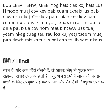
LUS CEEV TSHWJ XEEB: Yog hais tias koj hais Lus
Hmoob muaj cov kev pab cuam txhais lus pub
dawb rau koj. Cov kev pab thiab cov kev pab
cuam ntxiv uas tsim nyog txhawm rau muab lus
qhia paub ua cov hom ntaub ntawv uas tuaj
yeem nkag cuag tau rau los kuj yeej tseem muaj
pab dawb tsis xam tus nqi dab tsi ib yam nkaus.
हिंदी / Hindi
ध्यान दें: यदि आप हिंदी बोलते हैं, तो आपके लिए निःशुल्क भाषा
सहायता सेवाएं उपलब्ध होती हैं। सुलभ प्रारूपों में जानकारी प्रदान
करने के लिए उपयुक्त सहायक साधन और सेवाएँ भी निःशुल्क उपलब्ध
हैं।