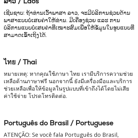
ລາວ / Laos
ເຊີນຊາບ: ຖ້າທ່ານເວົ້າພາສາ ລາວ, ຈະມີບໍລິການຊ່ວຍດ້ານ
ພາສາແບບບໍ່ເສຍຄ່າໃຫ້ທ່ານ. ມີເຄື່ອງຊ່ວຍ ແລະ ການ
ບໍລິການແບບບໍ່ເສຍຄ່າທີ່ເໝາະສົມເພື່ອໃຫ້ຂໍ້ມູນໃນຮູບແບບທີ່
ສາມາດເຂົ້າເຖິງໄດ້.
ไทย / Thai
หมายเหตุ: หากคุณใช้ภาษา ไทย เรามีบริการความช่วย
เหลือด้านภาษาฟรี นอกจากนี้ ยังมีเครื่องมือและบริการ
ช่วยเหลือเพื่อให้ข้อมูลในรูปแบบที่เข้าถึงได้โดยไม่เสีย
ค่าใช้จ่าย โปรดโทรติดต่อ.
Português do Brasil / Portuguese
ATENÇÃO: Se você fala Português do Brasil,