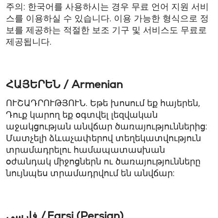
주의: 한국어를 사용하시는 경우 무료 언어 지원 서비
스를 이용하실 수 있습니다. 이용 가능한 형식으로 정
보를 제공하는 적절한 보조 기구 및 서비스도 무료로
제공됩니다.
ՀԱՅԵՐԵՆ / Armenian
ՈՒՇԱԴՐՈՒԹՅՈՒՆ. Եթե խոսում եք հայերեն,
Դուք կարող եք օգտվել լեզվական
աջակցության անվճար ծառայություններից:
Մատչելի ձևաչափերով տեղեկատվություն
տրամադրելու համապատասխան
օժանդակ միջոցներն ու ծառայությունները
նույնպես տրամադրվում են անվճար:
فارسی / Farsi (Persian)