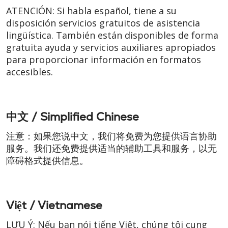
ATENCIÓN: Si habla español, tiene a su
disposición servicios gratuitos de asistencia
lingüística. También están disponibles de forma
gratuita ayuda y servicios auxiliares apropiados
para proporcionar información en formatos
accesibles.
中文 / Simplified Chinese
注意：如果您说中文，我们将免费为您提供语言协助
服务。我们还免费提供适当的辅助工具和服务，以无
障碍格式提供信息。
Việt / Vietnamese
LƯU Ý: Nếu bạn nói tiếng Việt, chúng tôi cung