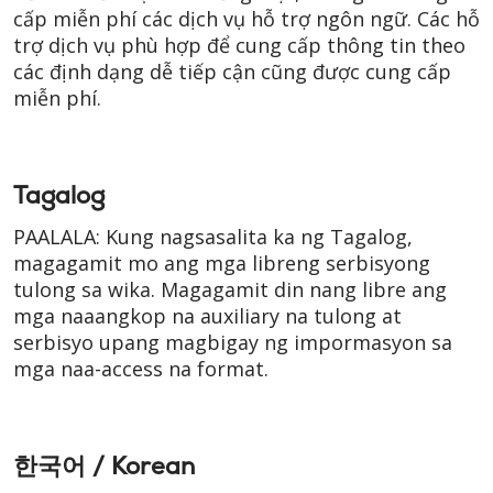
cấp miễn phí các dịch vụ hỗ trợ ngôn ngữ. Các hỗ
trợ dịch vụ phù hợp để cung cấp thông tin theo
các định dạng dễ tiếp cận cũng được cung cấp
miễn phí.
Tagalog
PAALALA: Kung nagsasalita ka ng Tagalog,
magagamit mo ang mga libreng serbisyong
tulong sa wika. Magagamit din nang libre ang
mga naaangkop na auxiliary na tulong at
serbisyo upang magbigay ng impormasyon sa
mga naa-access na format.
한국어 / Korean