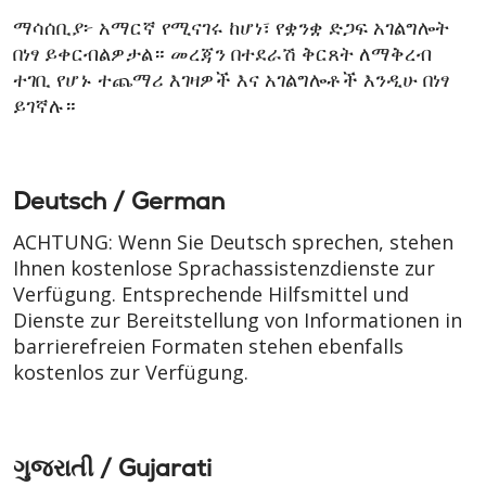
ማሳሰቢያ፦ አማርኛ የሚናገሩ ከሆነ፣ የቋንቋ ድጋፍ አገልግሎት
በነፃ ይቀርብልዎታል። መረጃን በተደራሽ ቅርጸት ለማቅረብ
ተገቢ የሆኑ ተጨማሪ እገዛዎች እና አገልግሎቶች እንዲሁ በነፃ
ይገኛሉ።
Deutsch / German
ACHTUNG: Wenn Sie Deutsch sprechen, stehen
Ihnen kostenlose Sprachassistenzdienste zur
Verfügung. Entsprechende Hilfsmittel und
Dienste zur Bereitstellung von Informationen in
barrierefreien Formaten stehen ebenfalls
kostenlos zur Verfügung.
ગુજરાતી / Gujarati