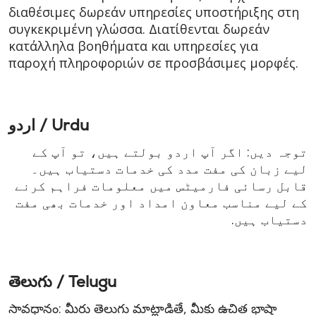
διαθέσιμες δωρεάν υπηρεσίες υποστήριξης στη
συγκεκριμένη γλώσσα. Διατίθενται δωρεάν
κατάλληλα βοηθήματα και υπηρεσίες για
παροχή πληροφοριών σε προσβάσιμες μορφές.
اردو / Urdu
توجہ دیں: اگر آپ اردو بولتے ہیں، تو آپ کے
لیے زبان کی مفت مدد کی خدمات دستیاب ہیں۔
قابل رسائی فارمیٹس میں معلومات فراہم کرنے
کے لیے مناسب معاون امداد اور خدمات بھی مفت
دستیاب ہیں.
తెలుగు / Telugu
సావధానం: మీరు తెలుగు మాట్లాడితే, మీకు ఉచిత భాషా