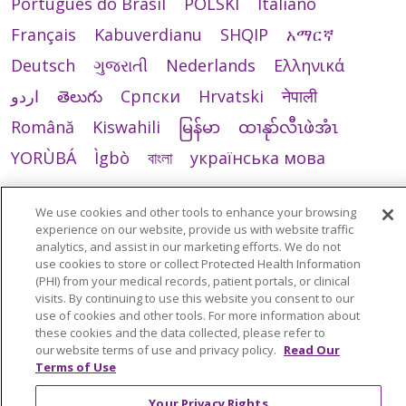
Português do Brasil
POLSKI
Italiano
Français
Kabuverdianu
SHQIP
አማርኛ
Deutsch
ગુજરાતી
Nederlands
Ελληνικά
اردو
తెలుగు
Cрпски
Hrvatski
नेपाली
Română
Kiswahili
မြန်မာ
ထၢနုာ်လီၤဖဲအံၤ
YORÙBÁ
Ìgbò
বাংলা
українська мова
We use cookies and other tools to enhance your browsing
experience on our website, provide us with website traffic
analytics, and assist in our marketing efforts. We do not
use cookies to store or collect Protected Health Information
(PHI) from your medical records, patient portals, or clinical
visits. By continuing to use this website you consent to our
use of cookies and other tools. For more information about
these cookies and the data collected, please refer to
our website terms of use and privacy policy.
Read Our
Terms of Use
Your Privacy Rights