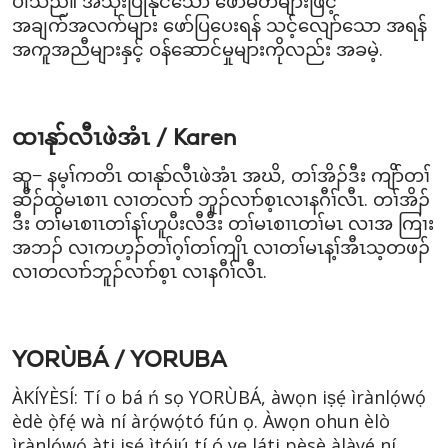
ပါသည်။ အသုံးပြုနိုင်သော ဖော်မတ်များဖြင့်
အချက်အလက်များ ဖော်ပြပေးရန် သင့်လျော်သော အရန်
အကူအညီများနှင့် ဝန်ဆောင်မှုများကိုလည်း အခမဲ့.
ထၢနုာ်လီၤဖဲအံၤ / Karen
ဆူ− နမ့ၢ်ကတိၤ ထၢနုာ်လီၤဖဲအံၤ အဃိ, တၢ်အိၣ်ဒီး ကျိာ်တၢ်
ဆီၣ်ထွဲမၤစၢၤ လၢတလၢာ် ဘူၣ်လၢာ်စ့ၤလၢနဂီၢ်လီၤ. တၢ်အိၣ်
ဒီး တၢ်မၤစၢၤတၢ်နၢ်ဟူပီးလီဒီး တၢ်မၤစၢၤတၢ်မၤ လၢအ ကြၢး
အဘၣ် လၢကဟ့ၣ်တၢ်ဂ့ၢ်တၢ်ကျိၤ လၢတၢ်မၤန့ၢ်အီၤသ့တဖၣ်
လၢတလၢာ်ဘူၣ်လၢာ်စ့ၤ လၢနဂီၢ်လီၤ.
YORÙBÁ / YORUBA
ÀKÍYÈSÍ: Tí o bá ń sọ YORÙBÁ, àwọn iṣẹ́ ìrànlọ́wọ́
èdè ọ̀fẹ́ wà ní àrọ́wọ́tó fún ọ. Àwọn ohun èlò
ìrànlọ́wọ́ àti iṣẹ́ ìtọ́jú tí ó yẹ láti pèsè àlàyé ní