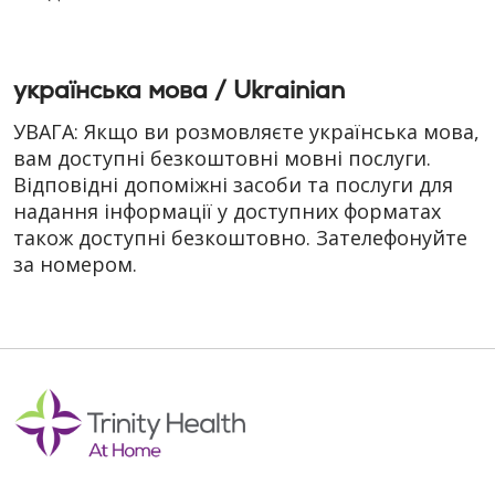
українська мова / Ukrainian
УВАГА: Якщо ви розмовляєте українська мова,
вам доступні безкоштовні мовні послуги.
Відповідні допоміжні засоби та послуги для
надання інформації у доступних форматах
також доступні безкоштовно. Зателефонуйте
за номером.