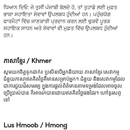
ਧਿਆਨ ਦਿਓ: ਜੇ ਤੁਸੀਂ ਪੰਜਾਬੀ ਬੋਲਦੇ ਹੋ, ਤਾਂ ਤੁਹਾਡੇ ਲਈ ਮੁਫ਼ਤ
ਭਾਸ਼ਾ ਸਹਾਇਤਾ ਸੇਵਾਵਾਂ ਉਪਲਬਧ ਹੁੰਦੀਆਂ ਹਨ। ਪਹੁੰਚਯੋਗ
ਫਾਰਮੈਟਾਂ ਵਿੱਚ ਜਾਣਕਾਰੀ ਪ੍ਰਦਾਨ ਕਰਨ ਲਈ ਢੁਕਵੇਂ ਪੂਰਕ
ਸਹਾਇਕ ਸਾਧਨ ਅਤੇ ਸੇਵਾਵਾਂ ਵੀ ਮੁਫ਼ਤ ਵਿੱਚ ਉਪਲਬਧ ਹੁੰਦੀਆਂ
ਹਨ।
ភាសាខ្មែរ / Khmer
សូមយកចិត្តទុកដាក់៖ ប្រសិនបើអ្នកនិយាយ ភាសាខ្មែរ សេវាកម្ម
ជំនួយភាសា​ឥតគិតថ្លៃគឺមានសម្រាប់អ្នក។ ជំនួយ និងសេវាកម្មដែល
ជាការជួយដ៏សមរម្យ ក្នុងការផ្តល់ព័ត៌មានតាមទម្រង់ដែលអាចចូល
ប្រើប្រាស់បាន ក៏អាចរកបាន​ដោយឥតគិតថ្លៃផងដែរ។ ហៅទូរសព្ទ
ទៅ
Lus Hmoob / Hmong