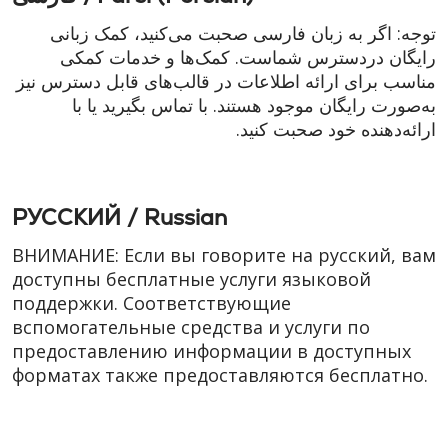
توجه: اگر به زبان فارسی صحبت می‌کنید، کمک زبانی
رایگان دردسترس شماست. کمک‌ها و خدمات کمکی
مناسب برای ارائه اطلاعات در قالب‌های قابل دسترس نیز
به‌صورت رایگان موجود هستند. با تماس بگیرید یا با
ارائه‌دهنده خود صحبت کنید.
РУССКИЙ / Russian
ВНИМАНИЕ: Если вы говорите на русский, вам
доступны бесплатные услуги языковой
поддержки. Соответствующие
вспомогательные средства и услуги по
предоставлению информации в доступных
форматах также предоставляются бесплатно.