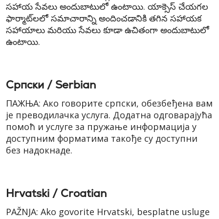
సహాయ సేవలు అందుబాటులో ఉంటాయి. యాక్సెస్ చేయగల
ఫార్మాట్‌లలో సమాచారాన్ని అందించడానికి తగిన సహాయక
సహాయాలు మరియు సేవలు కూడా ఉచితంగా అందుబాటులో
ఉంటాయి.
Cрпски / Serbian
ПАЖЊА: Ако говорите српски, обезбеђена вам
је преводилачка услуга. Додатна одговарајућа
помоћ и услуге за пружање информација у
доступним форматима такође су доступни
без надокнаде.
Hrvatski / Croatian
PAŽNJA: Ako govorite Hrvatski, besplatne usluge